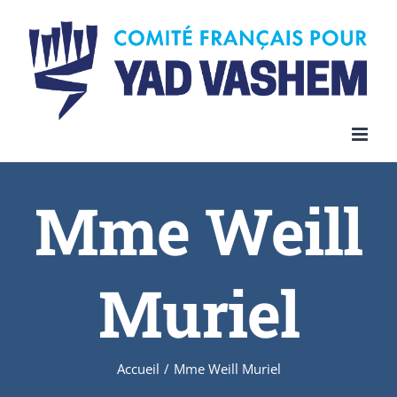
Skip
to
content
Mme Weill
Muriel
Accueil
/
Mme Weill Muriel