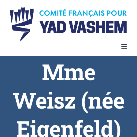
Skip
to
content
Mme
Weisz (née
Eigenfeld)