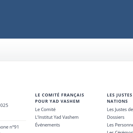
LE COMITÉ FRANÇAIS
LES JUSTES
POUR YAD VASHEM
NATIONS
2025
Le Comité
Les Justes d
L’Institut Yad Vashem
Dossiers
Événements
Les Personn
hone n°91
Les Cérémon
e