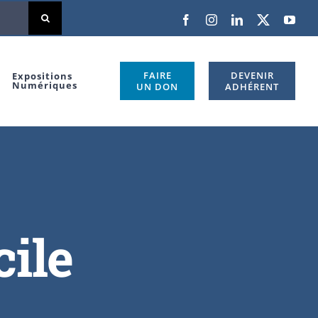
Facebook
Instagram
LinkedIn
X
You
FAIRE
DEVENIR
Expositions
Numériques
UN DON
ADHÉRENT
ile