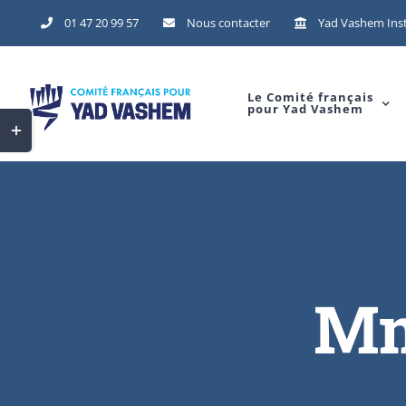
Skip
01 47 20 99 57
Nous contacter
Yad Vashem Inst
to
content
Le Comité français
pour Yad Vashem
Toggle
Sliding
Bar
Area
Mm