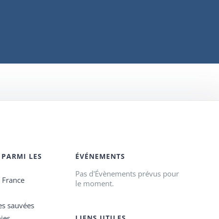
 PARMI LES
ÉVÉNEMENTS
Pas d'Évènements prévus pour
e France
le moment.
es sauvées
ies
LIENS UTILES