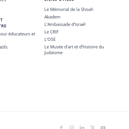
Le Mémorial de la Shoah
Akadem
ET
L’Ambassade d’Israël
TRE
Le CRIF
our éducateurs et
L’OSE
Le Musée d’art et d’histoire du
tifs
Judaïsme
Facebook
Instagram
LinkedIn
X
YouTube