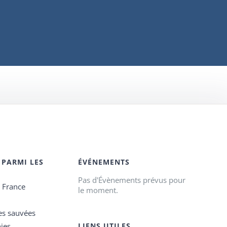
 PARMI LES
ÉVÉNEMENTS
Pas d'Évènements prévus pour
e France
le moment.
es sauvées
ies
LIENS UTILES