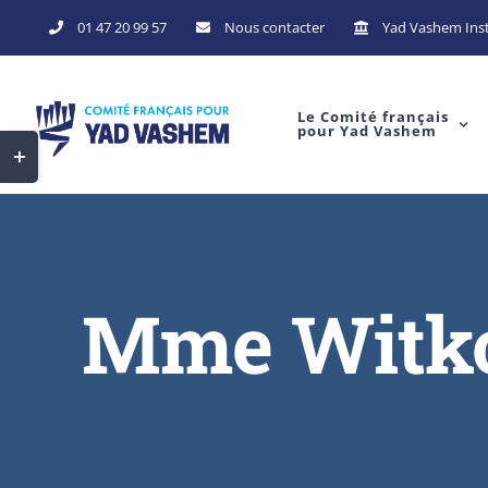
Skip
01 47 20 99 57
Nous contacter
Yad Vashem Inst
to
content
Le Comité français
pour Yad Vashem
Toggle
Sliding
Bar
Area
Mme Witko