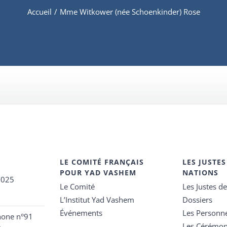
Accueil
/
Mme Witkower (née Schoenkinder) Rose
LE COMITÉ FRANÇAIS
LES JUSTES
POUR YAD VASHEM
NATIONS
2025
Le Comité
Les Justes d
L’Institut Yad Vashem
Dossiers
Événements
Les Personn
hone n°91
Les Cérémon
e