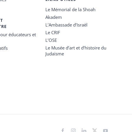
Le Mémorial de la Shoah
Akadem
ET
L’Ambassade d’Israël
TRE
Le CRIF
our éducateurs et
L’OSE
Le Musée d’art et d’histoire du
tifs
Judaïsme
Facebook
Instagram
LinkedIn
X
YouTube