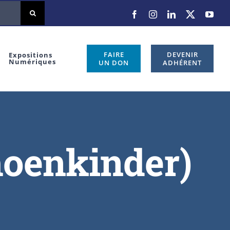
Facebook
Instagram
LinkedIn
X
You
FAIRE
DEVENIR
Expositions
Numériques
UN DON
ADHÉRENT
oenkinder)