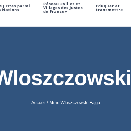
Réseau «Villes et
s Justes parmi
Éduquer et
Villages des Justes
s Nations
transmettre
de France»
loszczowski
Accueil
/
Mme Wloszczowski Fajga