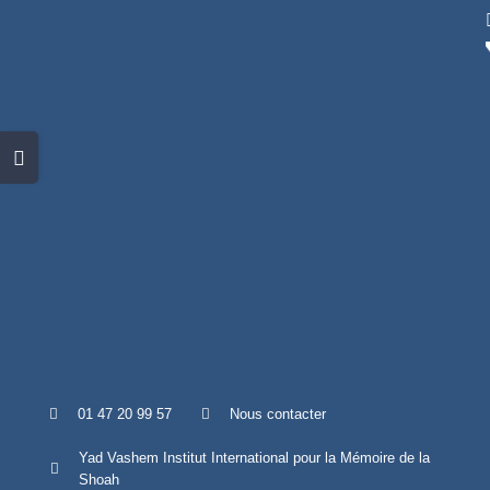
Skip
to
content
Toggle
Sliding
Bar
Area
01 47 20 99 57
Nous contacter
Yad Vashem Institut International pour la Mémoire de la
Shoah