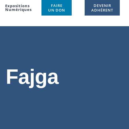
FAIRE
DEVENIR
Expositions
Numériques
UN DON
ADHÉRENT
 Fajga