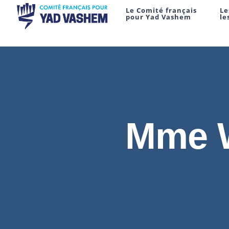
Le Comité français
Le
pour Yad Vashem
le
Mme W