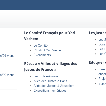
Le Comité Français pour Yad
Les Juste
Vashem
Les J
Doss
Le Comité
Les 
L’Institut Yad Vashem
Les 
Événements
n°91 vient
Eduquer 
Réseau « Villes et villages des
Justes de France »
Sémin
ense
n°90 vient
Lieux de mémoire
Proje
Allée des Justes à Paris
Supp
Allée des Justes à Jérusalem
Expositions numériques