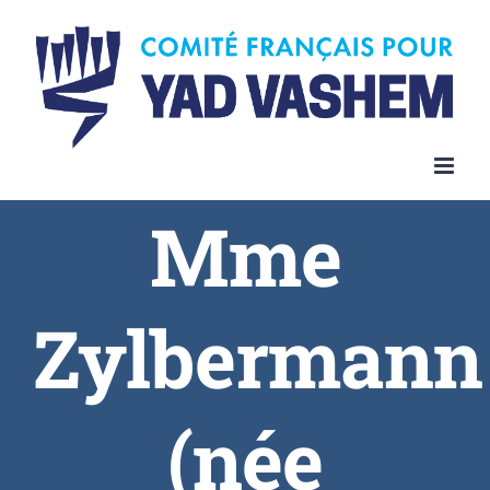
Skip
to
content
Mme
Zylbermann
(née