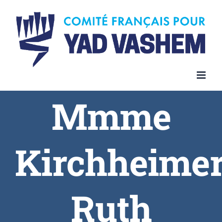
Skip
to
content
Mmme
Kirchheime
Ruth