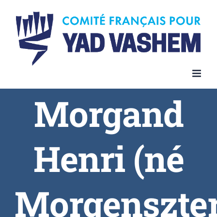
Skip
to
content
Morgand
Henri (né
Morgenszte