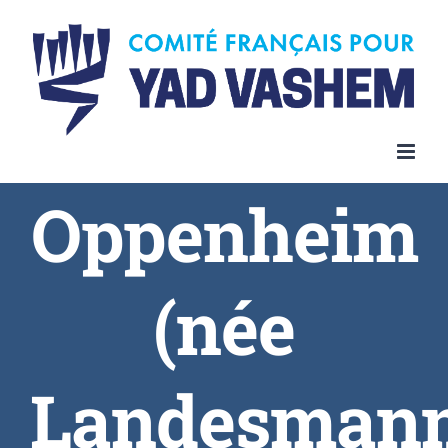
Skip
to
content
Oppenheim
(née
Landesman