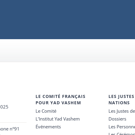
LE COMITÉ FRANÇAIS
LES JUSTES
POUR YAD VASHEM
NATIONS
2025
Le Comité
Les Justes d
L’Institut Yad Vashem
Dossiers
Événements
Les Personn
hone n°91
Les Cérémon
e