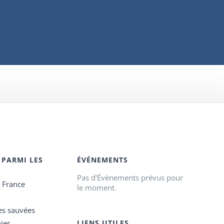
 PARMI LES
ÉVÉNEMENTS
Pas d'Évènements prévus pour
e France
le moment.
es sauvées
ies
LIENS UTILES