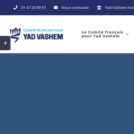
Skip
01 47 20 99 57
Nous contacter
Yad Vashem Inst
to
content
Le Comité français
pour Yad Vashem
Toggle
Sliding
Bar
Area