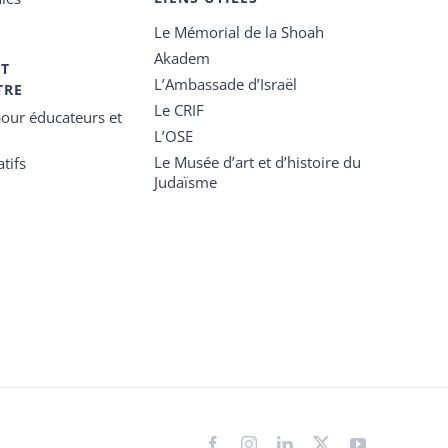
Le Mémorial de la Shoah
Akadem
ET
L’Ambassade d’Israël
TRE
Le CRIF
our éducateurs et
L’OSE
Le Musée d’art et d’histoire du
tifs
Judaïsme
Facebook
Instagram
LinkedIn
X
YouTube