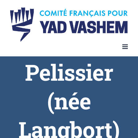
Skip
to
content
Pelissier
(née
Langbort)