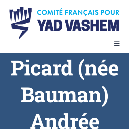
Skip
to
content
Picard (née
Bauman)
Andrée