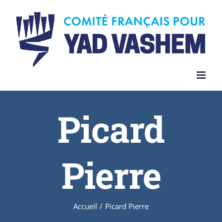
Skip
to
content
Picard
Pierre
Accueil
/
Picard Pierre