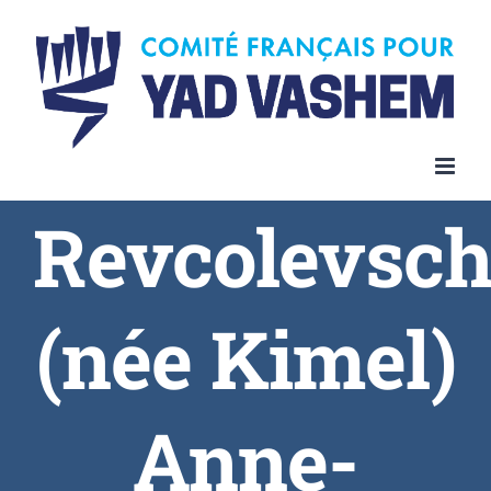
Skip
to
content
Revcolevsch
(née Kimel)
Anne-