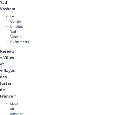
Yad
Vashem
Le
Comité
L’Institut
Yad
Vashem
Événements
Réseau
« Villes
et
villages
des
Justes
de
France »
Lieux
de
mémoire