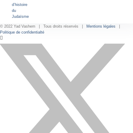
d’histoire
du
Judaïsme
© 2022 Yad Vashem | Tous droits réservés |
Mentions légales
|
Politique de confidentialté
Facebook
Instagram
LinkedIn
X