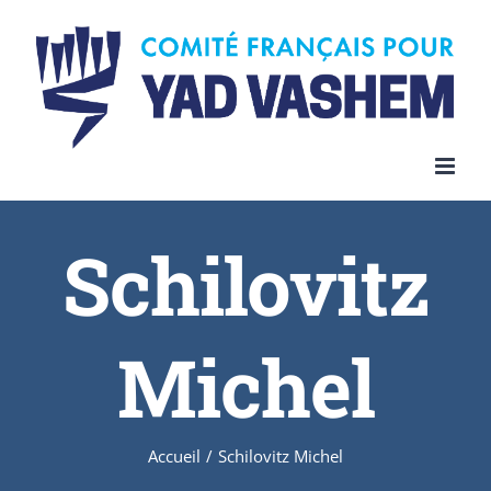
Skip
to
content
Schilovitz
Michel
Accueil
/
Schilovitz Michel