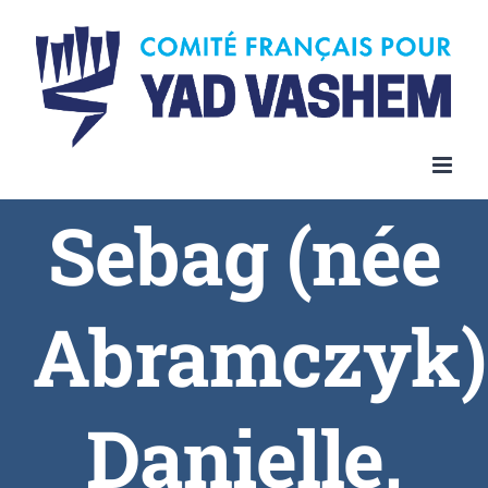
Skip
to
content
Sebag (née
Abramczyk)
Danielle,