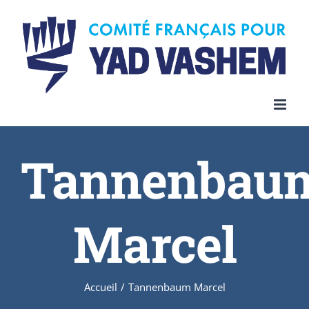
Skip
to
content
Tannenbau
Marcel
Accueil
/
Tannenbaum Marcel