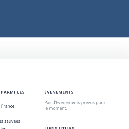
 PARMI LES
ÉVÉNEMENTS
Pas d'Évènements prévus pour
e France
le moment.
es sauvées
ies
LIENS UTILES