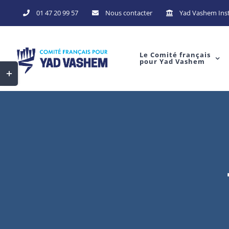
Skip
01 47 20 99 57
Nous contacter
Yad Vashem Inst
to
content
Le Comité français
pour Yad Vashem
Toggle
Sliding
Bar
Area