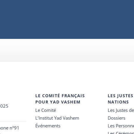
LE COMITÉ FRANÇAIS
LES JUSTES
POUR YAD VASHEM
NATIONS
2025
Le Comité
Les Justes d
L’Institut Yad Vashem
Dossiers
Événements
Les Personn
hone n°91
Les Cérémon
e