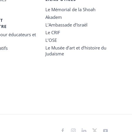
Le Mémorial de la Shoah
Akadem
ET
L’Ambassade d’Israël
TRE
Le CRIF
our éducateurs et
L’OSE
Le Musée d’art et d’histoire du
tifs
Judaïsme
Facebook
Instagram
LinkedIn
X
YouTube