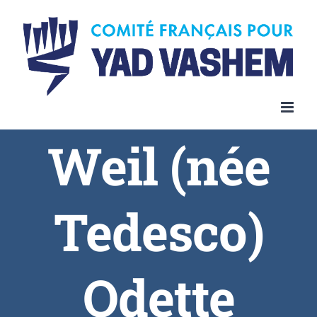
Skip
to
content
Weil (née
Tedesco)
Odette