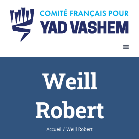
Skip
to
content
Weill
Robert
Accueil
/
Weill Robert