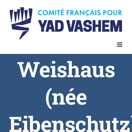
Skip
to
content
Weishaus
(née
Eibenschutz