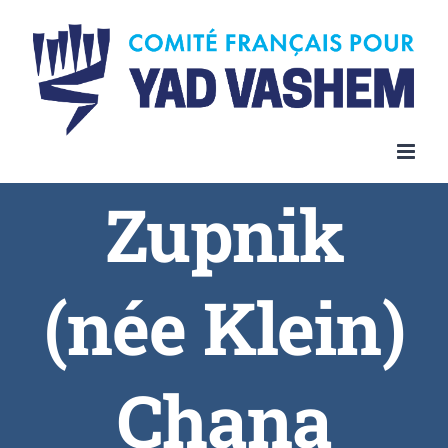
Skip
to
content
Zupnik
(née Klein)
Chana