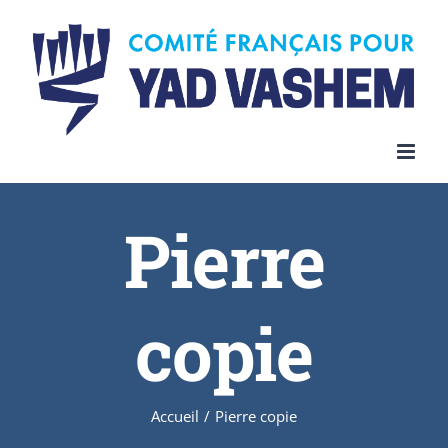
Skip
to
content
Pierre
copie
Accueil
/
Pierre copie