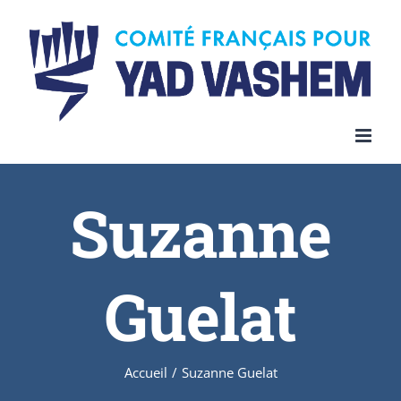
Skip
to
content
Suzanne
Guelat
Accueil
/
Suzanne Guelat