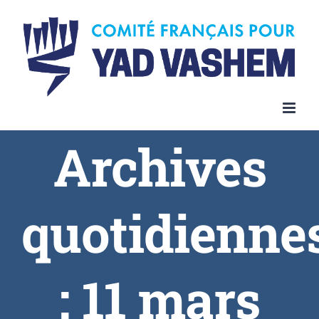
Skip
to
content
Archives
quotidienne
:
11 mars