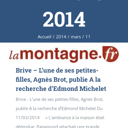
2014
Accueil
/
2014
/
mars
/
11
Brive – L’une de ses petites-
filles, Agnès Brot, publie A la
recherche d’Edmond Michelet
Brive - L’une de ses petites-filles, Agnès Brot,
publie A la recherche d’Edmond Michelet Du
11/03/2014 « L’ambiance à la maison était
détendue. Papamond attachait une grande