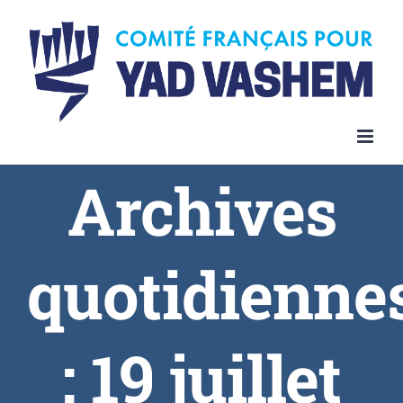
Skip
to
content
Archives
quotidienne
:
19 juillet