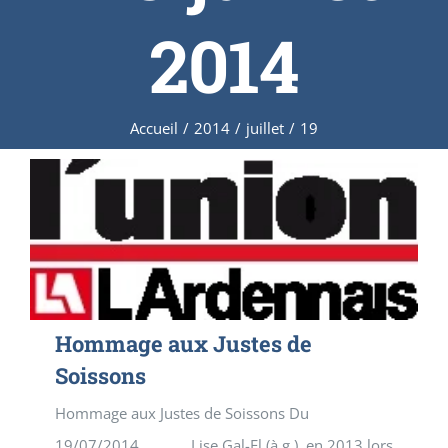
2014
Accueil
/
2014
/
juillet
/
19
Hommage aux Justes de
Soissons
Hommage aux Justes de Soissons Du
19/07/2014 Lise Gal-El (à g.), en 2013 lors