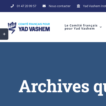
Skip
01 47 20 99 57
Nous contacter
Yad Vashem Inst
to
content
Le Comité français
pour Yad Vashem
Toggle
Sliding
Bar
Area
Archives q