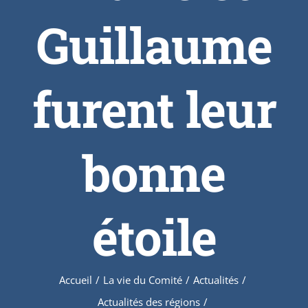
Guillaume
furent leur
bonne
étoile
Accueil
/
La vie du Comité
/
Actualités
/
Actualités des régions
/