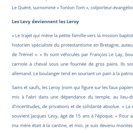
Le Quéré, surnommé « Tonton Tom », colporteur-évangélis
Les Levy deviennent les Leroy
« Le trajet qui mène la petite famille vers la mission baptis
historien spécialiste du protestantisme en Bretagne, auteur
de Trémel ».
«
Ils sont véhiculés par François Le Lay, bo
carriole à cheval sous une fournée de gros pains. Ils s
allemand. Le boulanger tend en souriant un pain à la patroui
Sains et saufs, les Leroy (nom qui figure sur les faux papiers
mis à l’abri dans une dépendance du temple, au lieu-di
d’incertitudes, de privations et de solidarité absolue. « L
souvient Jacques Levy, âgé de 15 ans à l’époque.
«
Pour a
ma mère était à la cantine, et moi, je suis devenu moniteur