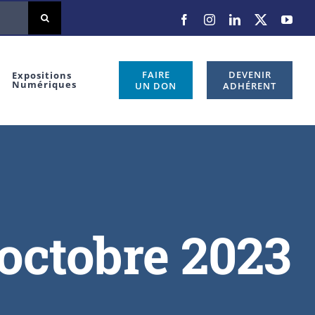
Facebook
Instagram
LinkedIn
X
You
FAIRE
DEVENIR
Expositions
Numériques
UN DON
ADHÉRENT
 octobre 2023