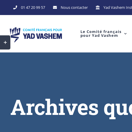
Skip
01 47 20 99 57
Nous contacter
Yad Vashem Inst
to
content
Le Comité français
pour Yad Vashem
Toggle
Sliding
Bar
Area
Archives qu