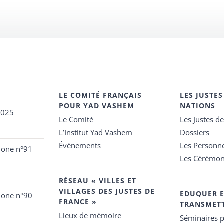
LE COMITÉ FRANÇAIS
LES JUSTES
POUR YAD VASHEM
NATIONS
2025
Le Comité
Les Justes d
L’Institut Yad Vashem
Dossiers
Événements
Les Personn
hone n°91
Les Cérémon
e
RÉSEAU « VILLES ET
VILLAGES DES JUSTES DE
EDUQUER 
hone n°90
FRANCE »
TRANSMET
e
Lieux de mémoire
Séminaires p