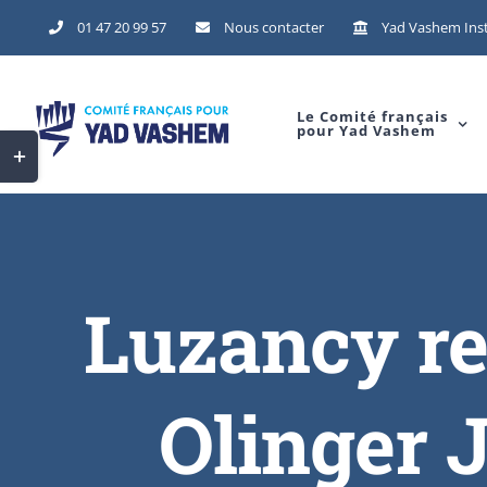
01 47 20 99 57
Nous contacter
Yad Vashem Inst
Le Comité français
pour Yad Vashem
Luzancy r
Olinger 