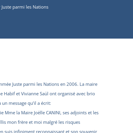
Juste parmi les Nations
mée Juste parmi les Nations en 2006. La maire
Habif et Vivianne Saül ont organisé avec brio
 un message qu’il a écrit:
 Mme la Maire Joëlle CANINI, ses adjoints et les
lis mon frère et moi malgré les risques
en suis infiniment reconnaissant et son souvenir