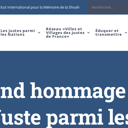
itut International pour la Mémoire de la Shoah
Réseau «Villes et
Les Justes parmi
Éduquer et
Villages des Justes
les Nations
transmettre
de France»
end hommage à
Juste parmi le