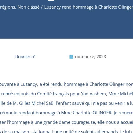
 régions
,
Non classé
/
Luzancy rend hommage à Charlotte Olinger 
Dossier n°
octobre 5, 2023
ouvante à Luzancy, a été rendu hommage à Charlotte Olinger nom
 représentants du Comité français pour Yad Vashem, Mme Michèle 
e de M. Gilles Michel Saül l’enfant sauvé qui n’a pas pu venir a lu
e cérémonie rendant hommage à Mme Charlotte OLINGER. Je remercie
iser l’hommage à une grande dame courageuse, elle nous a accueil
 de sa maison, stationnait une unité de soldats allemands. Je lui 