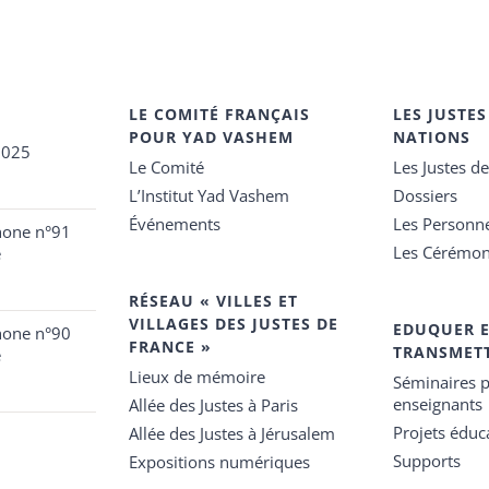
LE COMITÉ FRANÇAIS
LES JUSTES
POUR YAD VASHEM
NATIONS
2025
Le Comité
Les Justes d
L’Institut Yad Vashem
Dossiers
Événements
Les Personn
hone n°91
Les Cérémon
e
RÉSEAU « VILLES ET
VILLAGES DES JUSTES DE
EDUQUER 
hone n°90
FRANCE »
TRANSMET
e
Lieux de mémoire
Séminaires p
enseignants
Allée des Justes à Paris
Projets éduca
Allée des Justes à Jérusalem
Supports
Expositions numériques