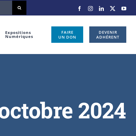
Facebook
Instagram
LinkedIn
X
You
FAIRE
DEVENIR
Expositions
Numériques
UN DON
ADHÉRENT
 octobre 2024