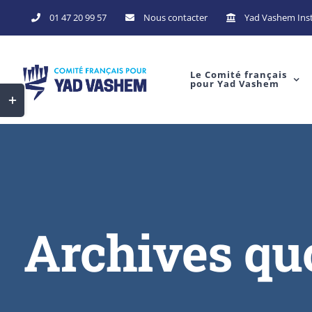
Skip
01 47 20 99 57
Nous contacter
Yad Vashem Inst
to
content
Le Comité français
pour Yad Vashem
Toggle
Sliding
Bar
Area
Archives qu