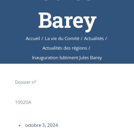
Barey
Accueil
/
La vie du Comité
/
Actualités
/
Actualités des régions
/
Inauguration bâtiment Jules Barey
Dossier n°
10020A
octobre 3, 2024