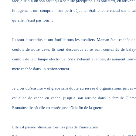
face, elle n’a dû son salut qu’à sa fuite précipitée. Les policiers, en arrivant
le logement ont compris – son petit déjeuner était encore chaud sur la ta
qu’elle n’était pas loin…
Ils sont descendus et ont fouillé tous les escaliers. Maman était cachée da
couloir de notre cave. Ils sont descendus et se sont contentés de balay
couloir de leur lampe électrique. S’ils s’étaient avancés, ils auraient trou
mère cachée dans un renfoncement.
Je crois qu’ensuite – et grâce sans doute au réseau d’organisations juives –
est allée de cache en cache, jusqu’à son arrivée dans la famille Clém
Romainville où elle est restée jusqu’à la fin de la guerre.
Elle est passée plusieurs fois très près de l’arrestation.