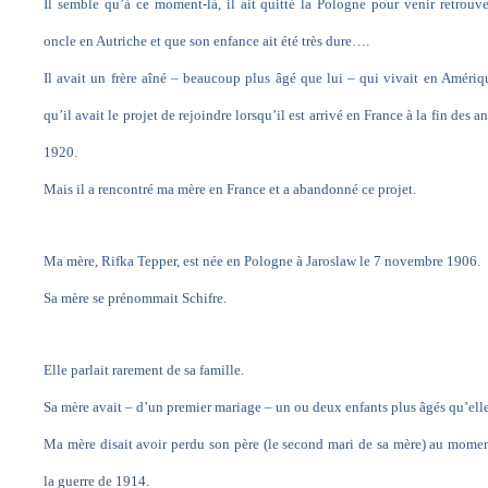
Il semble qu’à ce moment-là, il ait quitté la Pologne pour venir retrouv
oncle en Autriche et que son enfance ait été très dure….
Il avait un frère aîné – beaucoup plus âgé que lui – qui vivait en Amériq
qu’il avait le projet de rejoindre lorsqu’il est arrivé en France à la fin des a
1920.
Mais il a rencontré ma mère en France et a abandonné ce projet.
Ma mère, Rifka Tepper, est née en Pologne à Jaroslaw le 7 novembre 1906.
Sa mère se prénommait Schifre.
Elle parlait rarement de sa famille.
Sa mère avait – d’un premier mariage – un ou deux enfants plus âgés qu’elle
Ma mère disait avoir perdu son père (le second mari de sa mère) au mome
la guerre de 1914.