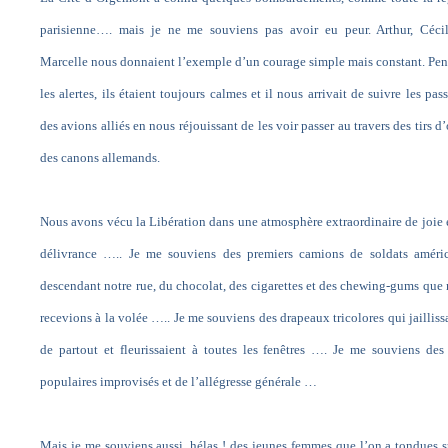
parisienne…. mais je ne me souviens pas avoir eu peur. Arthur, Cécil
Marcelle nous donnaient l’exemple d’un courage simple mais constant. Pe
les alertes, ils étaient toujours calmes et il nous arrivait de suivre les pas
des avions alliés en nous réjouissant de les voir passer au travers des tirs d
des canons allemands.
Nous avons vécu la Libération dans une atmosphère extraordinaire de joie 
délivrance ….. Je me souviens des premiers camions de soldats améric
descendant notre rue, du chocolat, des cigarettes et des chewing-gums que
recevions à la volée ….. Je me souviens des drapeaux tricolores qui jailliss
de partout et fleurissaient à toutes les fenêtres …. Je me souviens des
populaires improvisés et de l’allégresse générale …
Mais je me souviens aussi, hélas ! des jeunes femmes que l’on a tondues s