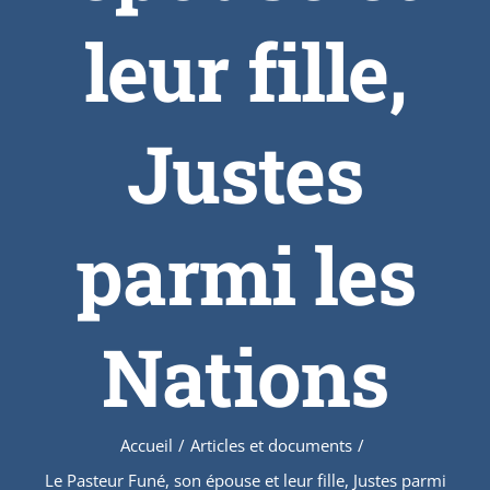
leur fille,
Justes
parmi les
Nations
Accueil
/
Articles et documents
/
Le Pasteur Funé, son épouse et leur fille, Justes parmi