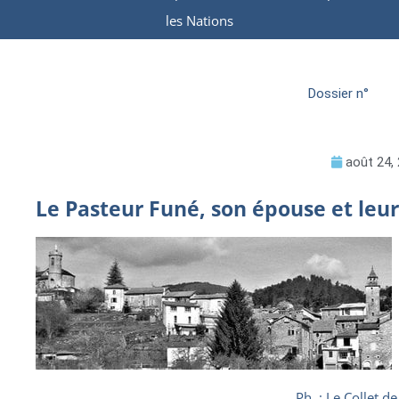
les Nations
Dossier n°
août 24,
Le Pasteur Funé, son épouse et leur 
Ph. : Le Collet de