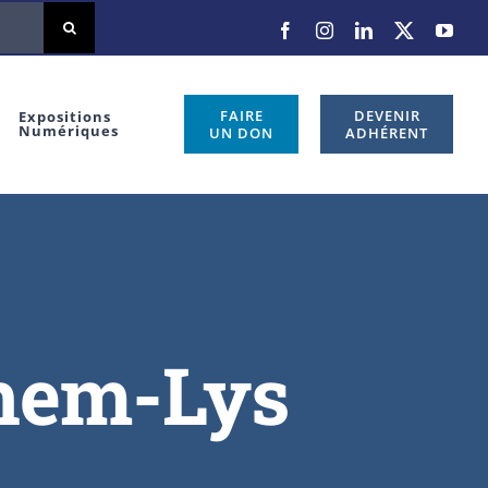
FAIRE
DEVENIR
Expositions
Numériques
UN DON
ADHÉRENT
ghem-Lys