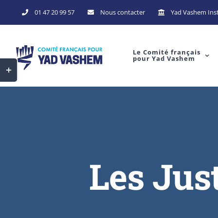
01 47 20 99 57
Nous contacter
Yad Vashem Inst
Le Comité français
pour Yad Vashem
Les Jus