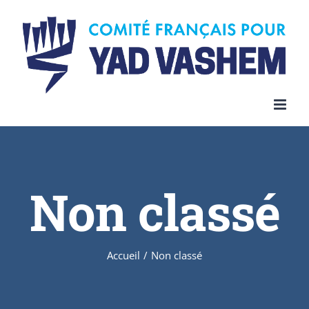
Skip
to
content
Non classé
Accueil
/
Non classé