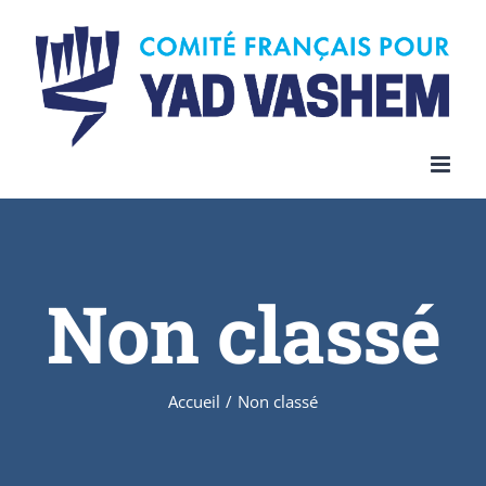
Skip
to
content
Non classé
Accueil
/
Non classé