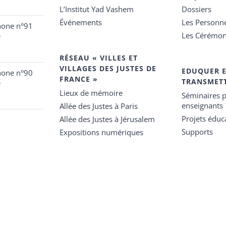
L’Institut Yad Vashem
Dossiers
Événements
Les Personn
hone n°91
Les Cérémon
e
RÉSEAU « VILLES ET
VILLAGES DES JUSTES DE
EDUQUER 
hone n°90
FRANCE »
TRANSMET
e
Lieux de mémoire
Séminaires p
enseignants
Allée des Justes à Paris
Projets éduca
Allée des Justes à Jérusalem
Supports
Expositions numériques