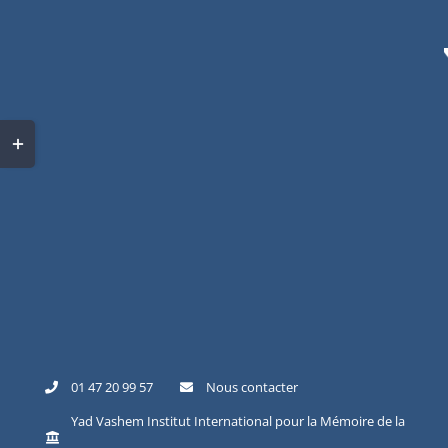
Skip
to
content
Toggle
Sliding
Bar
Area
01 47 20 99 57
Nous contacter
Yad Vashem Institut International pour la Mémoire de la