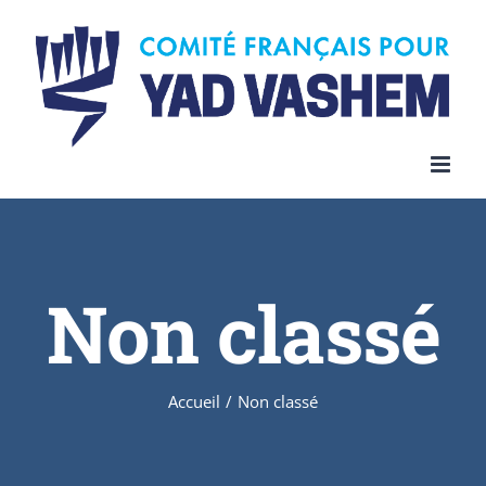
Skip
to
content
Non classé
Accueil
/
Non classé