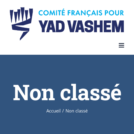
Skip
to
content
Non classé
Accueil
/
Non classé