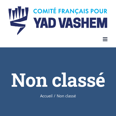
Skip
to
content
Non classé
Accueil
/
Non classé