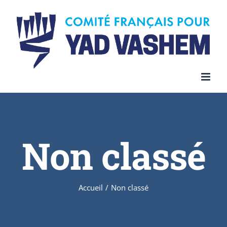
Skip
to
content
Non classé
Accueil
/
Non classé