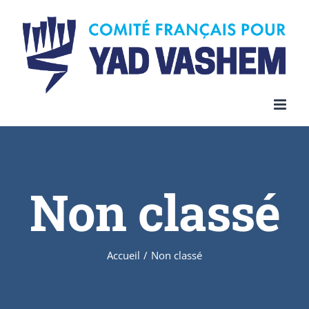
Skip
to
content
Non classé
Accueil
/
Non classé