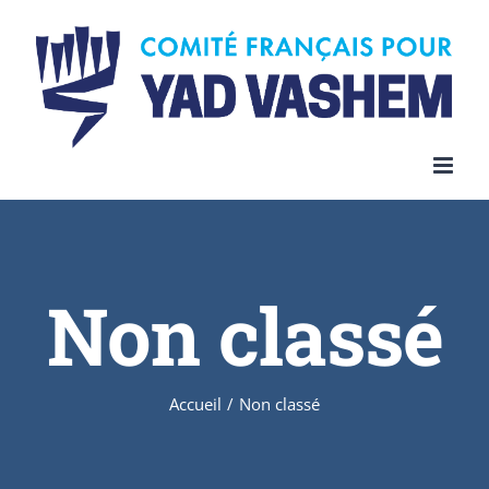
Skip
to
content
Non classé
Accueil
/
Non classé