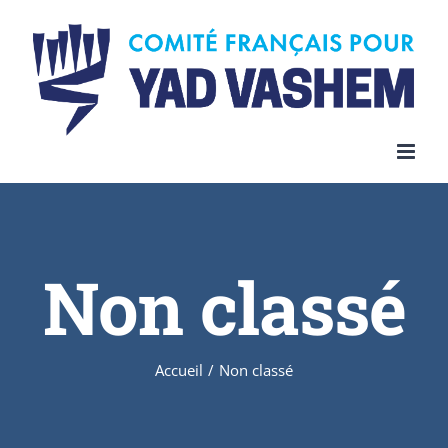
Skip
to
content
Non classé
Accueil
/
Non classé