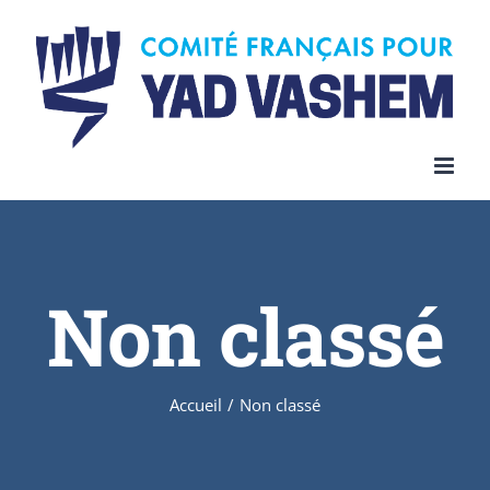
Skip
to
content
Non classé
Accueil
/
Non classé