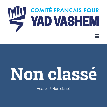
Skip
to
content
Non classé
Accueil
/
Non classé