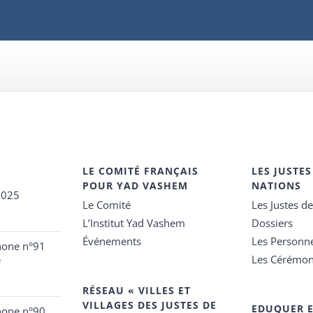
LE COMITÉ FRANÇAIS
LES JUSTES
POUR YAD VASHEM
NATIONS
2025
Le Comité
Les Justes d
L’Institut Yad Vashem
Dossiers
Événements
Les Personn
hone n°91
Les Cérémon
e
RÉSEAU « VILLES ET
VILLAGES DES JUSTES DE
EDUQUER 
hone n°90