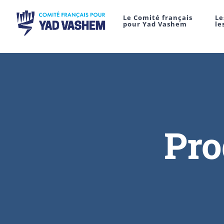
Le Comité français
Le
pour Yad Vashem
le
Pro