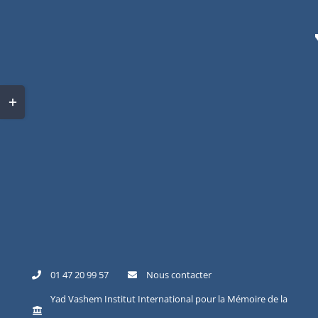
Skip
to
content
Toggle
Sliding
Bar
Area
01 47 20 99 57
Nous contacter
Yad Vashem Institut International pour la Mémoire de la