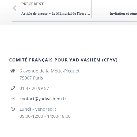
PRÉCÉDENT
Article de presse – Le Mémorial de l’Isère du 02/02/2007
Invitation céré
COMITÉ FRANÇAIS POUR YAD VASHEM (CFYV)
6 avenue de la Motte-Picquet
75007 Paris
01 47 20 99 57
contact@yadvashem.fr
Lundi - Vendredi :
09:00-12:00 - 14:00-18:00